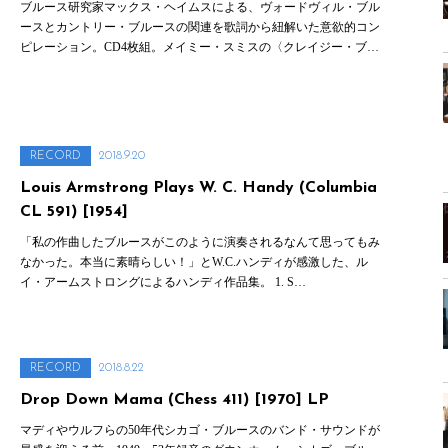
ブルース研究家マックス・ヘイムスによる、ヴォードヴィル・ブル
ースとカントリー・ブルースの関連を歌詞から紐解いた意欲的コン
ピレーション。CD4枚組。メイミー・スミスの〈クレイジー・ブ…
RECORD
2018.9.20
Louis Armstrong Plays W. C. Handy (Columbia
CL 591) [1954]
「私の作曲したブルースがこのように演奏されるなんて思ってもみ
なかった。本当に素晴らしい！」とW.C.ハンディが感激した、ル
イ・アームストロングによるハンディ作品集。 1. S…
RECORD
2018.8.22
Drop Down Mama (Chess 411) [1970] LP
マディやウルフらの50年代シカゴ・ブルースのバンド・サウンドが