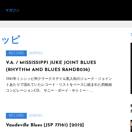
ト
マガジン
シッピ
RECORD
2019.9.23
V.A. / MISSISSIPPI JUKE JOINT BLUES
(RHYTHM AND BLUES RANDB036)
1941年ミシシッピ州クラークスデイル黒人街のジューク・ジョイン
トあたりで流れていたレコード・リストをベースに組まれた四枚組
コンピレーションCD。 サニー・ボーイ・やトミー・…
RECORD
2018.9.25
Vaudeville Blues (JSP 77161) [2012]