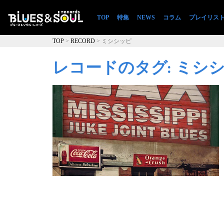
TOP
(現位置)
特集
NEWS
コラム
プレイリス
TOP
>
RECORD
>
ミシシッピ
レコードのタグ: ミシ