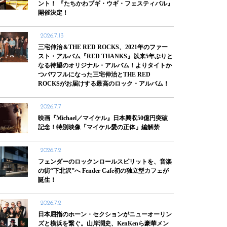
ント！ 『たちかわブギ・ウギ・フェスティバル』
開催決定！
2026.7.13
三宅伸治＆THE RED ROCKS、2021年のファー
スト・アルバム『RED THANKS』以来5年ぶりと
なる待望のオリジナル・アルバム！よりタイトか
つパワフルになった三宅伸治とTHE RED
ROCKSがお届けする最高のロック・アルバム！
2026.7.7
映画『Michael／マイケル』日本興収50億円突破
記念！特別映像「マイケル愛の正体」編解禁
2026.7.2
フェンダーのロックンロールスピリットを、音楽
の街“下北沢”へ Fender Cafe初の独立型カフェが
誕生！
2026.7.2
日本屈指のホーン・セクションがニューオーリン
ズと横浜を繋ぐ。山岸潤史、KenKenら豪華メン