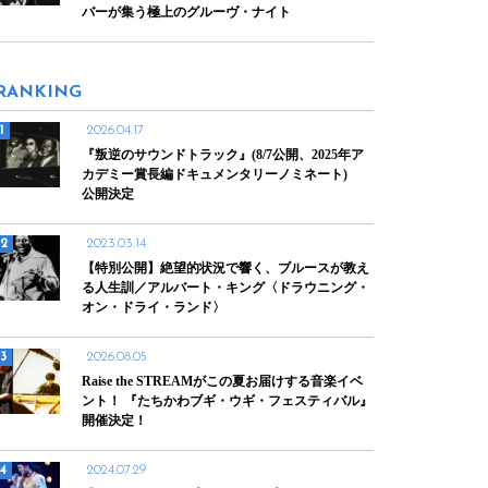
バーが集う極上のグルーヴ・ナイト
RANKING
2026.04.17
『叛逆のサウンドトラック』(8/7公開、2025年ア
カデミー賞長編ドキュメンタリーノミネート)
公開決定
2023.03.14
【特別公開】絶望的状況で響く、ブルースが教え
る人生訓／アルバート・キング〈ドラウニング・
オン・ドライ・ランド〉
2026.08.05
Raise the STREAMがこの夏お届けする音楽イベ
ント！ 『たちかわブギ・ウギ・フェスティバル』
開催決定！
2024.07.29