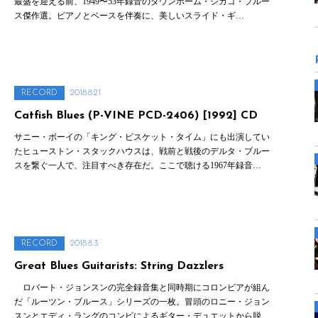
最盛を迎える前、1949〜53年録音のダウンホーム・シカゴ・ブルー
ス傑作選。ピアノとベースを伴奏に、美しいスライド・ギ…
RECORD
2018.8.21
Catfish Blues (P-VINE PCD-2406) [1992] CD
サニー・ボーイの「キング・ビスケット・タイム」にも出演してい
たヒューストン・スタックハウスは、戦前と戦後のデルタ・ブルー
スを繋ぐ一人で、注目すべき存在だ。ここで聴ける1967年録音…
RECORD
2018.8.3
Great Blues Guitarists: String Dazzlers
ロバート・ジョンスンの完全録音集と同時期にコロンビアが組ん
だ「ルーツン・ブルース」シリーズの一枚。冒頭のロニー・ジョン
スンとエディ・ラングのコンビによるギター・デュエットから脱