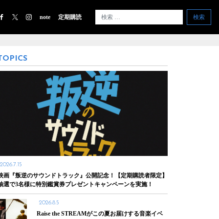
note
定期購読
検索
TOPICS
2026.7.15
映画『叛逆のサウンドトラック』公開記念！【定期購読者限定】
抽選で3名様に特別鑑賞券プレゼントキャンペーンを実施！
2026.8.5
Raise the STREAMがこの夏お届けする音楽イベ