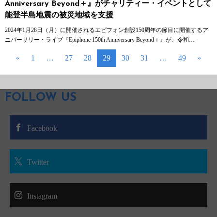
Anniversary Beyond＋』がチャリティー・イベントとして
能登半島地震の被災地域を支援
2024年1月28日（月）に開催されるエピフォン創設150周年の節目に開催するア
ニバーサリー・ライブ『Epiphone 150th Anniversary Beyond＋』が、令和…
«
1
…
27
28
29
30
31
…
49
»
FOLLOW US
Facebook
Twitter
Instagram