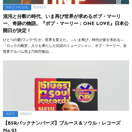
2024.2.6
INFO
MOVIE
混沌と分断の時代、いま再び世界が求めるボブ・マーリ
ー、奇跡の物語。『ボブ・マーリー：ONE LOVE』日本公
開日が決定！
ひとつの愛(ワンラヴ) が、世界を変えた。 ―いま再び、時代が彼を求める―
「ロックの殿堂」入りも果たした伝説のミュージシャン、ボブ・マーリー。全
世界アルバム売上7500万枚以…
2024.2.1
INFO
【BSRバックナンバーズ】ブルース＆ソウル・レコーズ
No.23