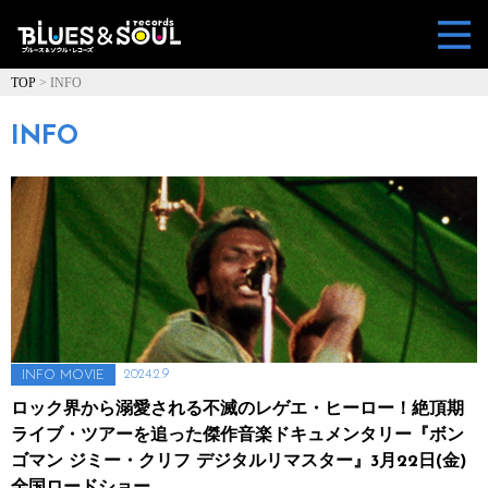
TOP
>
INFO
INFO
2024.2.9
INFO
MOVIE
ロック界から溺愛される不滅のレゲエ・ヒーロー！絶頂期
ライブ・ツアーを追った傑作音楽ドキュメンタリー『ボン
ゴマン ジミー・クリフ デジタルリマスター』3月22日(金)