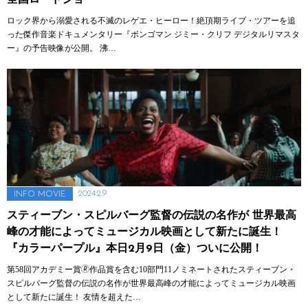
全国ロードショー
ロック界から溺愛される不滅のレゲエ・ヒーロー！絶頂期ライブ・ツアーを追
った傑作音楽ドキュメンタリー『ボンゴマン ジミー・クリフ デジタルリマスタ
ー』の予告映像が公開。 沸…
2024.2.9
INFO
MOVIE
スティーブン・スピルバーグ監督の伝説の名作が 世界最高
峰の才能によってミュージカル映画として新たに誕生！
『カラーパープル』本日2月9日（金）ついに公開！
第58回アカデミー賞🄬作品賞を含む10部門11ノミネートされたスティーブン・
スピルバーグ監督の伝説の名作が世界最高峰の才能によってミュージカル映画
として新たに誕生！ 友情を超えた…