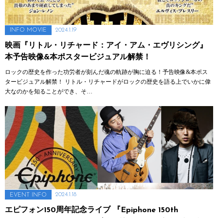
2024.1.19
INFO
MOVIE
映画『リトル・リチャード：アイ・アム・エヴリシング』
本予告映像&本ポスタービジュアル解禁！
ロックの歴史を作った功労者が刻んだ魂の軌跡が胸に迫る！予告映像&本ポス
タービジュアル解禁！ リトル・リチャードがロックの歴史を語る上でいかに偉
大なのかを知ることができ、そ…
2024.1.18
EVENT
INFO
エピフォン150周年記念ライブ 『Epiphone 150th