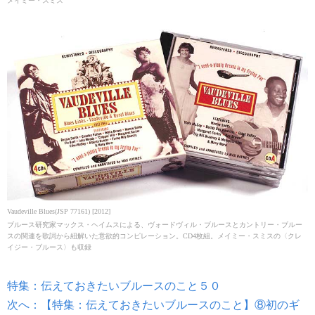
メイミー・スミス
Vaudeville Blues(JSP 77161) [2012]
ブルース研究家マックス・ヘイムスによる、ヴォードヴィル・ブルースとカントリー・ブルー
スの関連を歌詞から紐解いた意欲的コンピレーション。CD4枚組。メイミー・スミスの〈クレ
イジー・ブルース〉も収録
特集：伝えておきたいブルースのこと５０
次へ：【特集：伝えておきたいブルースのこと】⑧初のギ