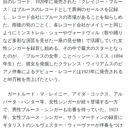
目のレコード、1920年に発売された〈クレイジー・ブルー
ス〉はブルースのレコードとして異例のセールスを記録
し、レコード会社にブルースの市場があることを知らしめ
た。雨後の筍のごとく、各レコード会社がメイミーと同じ
ようにミンストレル・ショーやヴォードヴィル（歌や踊り
など多彩な演芸を見せた一座の見せ物）で活躍していた女
性シンガーを録音し始める。その中で最大のスターとなっ
たのが、「ブルースの女帝」ことベッシー・スミス（1894
年生）だ。彼女を発掘したクラレンス・ウィリアムスのピ
アノ伴奏によるデビュー・レコードは1923年に発売される
と80万枚を売上げたという。
ガートルード・マ・レイニー、アイダ・コックス、アル
バータ・ハンター等、女性シンガーが続々登場する一方
で、男性ブルース・シンガーも出番を待っていた。1923
年、女性ブルース・シンガー、サラ・マーティンの録音に
ギタリストのシルヴェスター・ウィーヴァーが伴奏をつけ