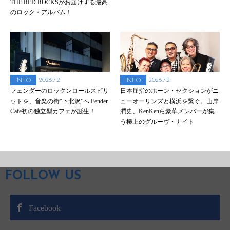
THE RED ROCKSがお届けする最高
のロック・アルバム！
2026.7.2
2026.7.2
INFO
INFO
フェンダーのロックンロールスピリ
日本屈指のホーン・セクションがニ
ットを、音楽の街“下北沢”へ Fender
ューオーリンズと横浜を繋ぐ。山岸
Cafe初の独立型カフェが誕生！
潤史、KenKenら豪華メンバーが集
う極上のグルーヴ・ナイト
FOLLOW US
Facebook