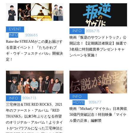
EVENT
2026.7.15
INFO
2026.8.5
INFO
映画『叛逆のサウンドトラック』公
Raise the STREAMがこの夏お届けす
開記念！【定期購読者限定】抽選で
る音楽イベント！ 『たちかわブ
3名様に特別鑑賞券プレゼントキャ
ギ・ウギ・フェスティバル』開催決
ンペーンを実施！
定！
INFO
2026.7.13
INFO
2026.7.7
MOVIE
三宅伸治＆THE RED ROCKS、2021
映画『Michael／マイケル』日本興収
年のファースト・アルバム『RED
50億円突破記念！特別映像「マイケ
THANKS』以来5年ぶりとなる待望
ル愛の正体」編解禁
のオリジナル・アルバム！よりタイ
トかつパワフルになった三宅伸治と