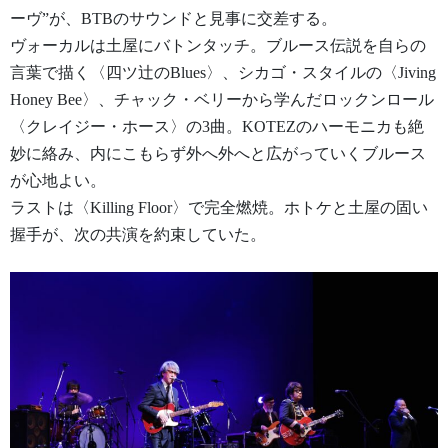
ーヴ”が、BTBのサウンドと見事に交差する。
ヴォーカルは土屋にバトンタッチ。ブルース伝説を自らの
言葉で描く〈四ツ辻のBlues〉、シカゴ・スタイルの〈Jiving
Honey Bee〉、チャック・ベリーから学んだロックンロール
〈クレイジー・ホース〉の3曲。KOTEZのハーモニカも絶
妙に絡み、内にこもらず外へ外へと広がっていくブルース
が心地よい。
ラストは〈Killing Floor〉で完全燃焼。ホトケと土屋の固い
握手が、次の共演を約束していた。