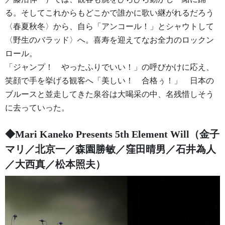
る。そしてこれからもどこかで誰かに歌い継がれるだろう
〈春夏秋冬〉から、自ら「アンコール！」とシャウトして
〈野生のバラッド〉へ。喜寿を迎えてなお全力のロックン
ロール。
「ジャンプ！ やったふりでいい！」の呼びかけに応え、
笑顔で手を挙げる観客へ「美しい！ 合格ぅ！」 日本の
ブルースと並走してきた泉谷は大喝采の中、名残惜しそう
に去っていった。
◆Mari Kaneko Presents 5th Element Will（金子
マリ／北京一／森園勝敏／窪田晴男／石井為人
／大西真／松本照夫）