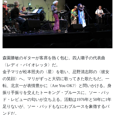
森園勝敏のギターが客席を熱く包む。四人囃子の代表曲
〈レディ・バイオレッタ〉だ。
金子マリが松本照夫の〈星〉を歌い、忌野清志郎の〈彼女
の笑顔〉へ。マリがずっと大切に歌ってきた歌たちだ。一
転、北京一が表情豊かに〈Are You OK?〉と問いかける。身
振り手振りを交えたトーキング・ブルースに、ソー・バッ
ド・レビューの匂いが立ち上る。活動は1976年と50年に1年
足りないが、ソー・バッドもなにわブルースを象徴するバ
ンドだ。