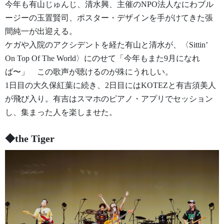
今年も有山じゅんじ、清水興、主催のNPO法人なにわブル
ージーの玉置賢司、ポスター・デザインを手がけてきた張
間純一が出迎える。
ケガや入院のアクシデントを経た有山と清水が、〈Sittin’
On Top Of The World〉にのせて「今年もまた9月になれ
ば〜」 この歌声が聴けるのが殊にうれしい。
1日目の大久保紅葉に続き、2日目にはKOTEZと有吉須美人
が飛び入り。有吉はスマホのピアノ・アプリでセッション
し、集まった人を楽しませた。
◆the Tiger