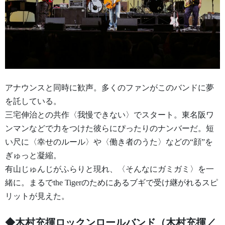
アナウンスと同時に歓声。多くのファンがこのバンドに夢
を託している。
三宅伸治との共作〈我慢できない〉でスタート。東名阪ワ
ンマンなどで力をつけた彼らにぴったりのナンバーだ。短
い尺に〈幸せのルール〉や〈働き者のうた〉などの“顔”を
ぎゅっと凝縮。
有山じゅんじがふらりと現れ、〈そんなにガミガミ〉を一
緒に。まるでthe Tigerのためにあるブギで受け継がれるスピ
リットが見えた。
◆木村充揮ロックンロールバンド（木村充揮／