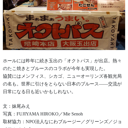
ホールには昨年に続き玉出の「オクトパス」が出店。熱々
のたこ焼きとブルースのコラボが今年も実現した。
協賛にはメンフィス、シカゴ、ニューオーリンズ各観光局
の名も。世界に引けをとらない日本のブルース——交流が
日常になる日も近いかもしれない。
文：妹尾みえ
写真：FUJIYAMA HIROKO／Mie Senoh
取材協力：NPO法人なにわブルージー／グリーンズ／ジョ