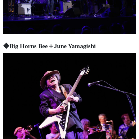
◆Big Horns Bee＋June Yamagishi