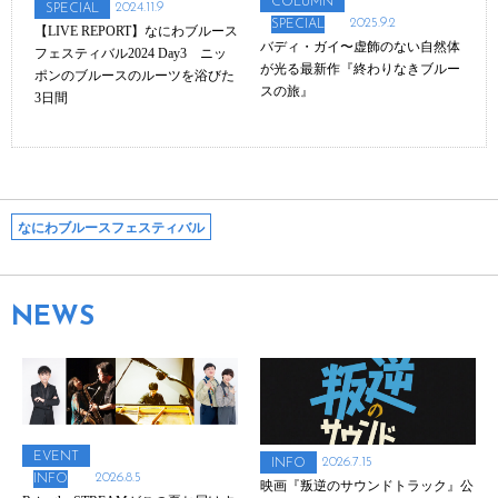
COLUMN
2024.11.9
SPECIAL
2025.9.2
SPECIAL
【LIVE REPORT】なにわブルース
バディ・ガイ〜虚飾のない自然体
フェスティバル2024 Day3 ニッ
が光る最新作『終わりなきブルー
ポンのブルースのルーツを浴びた
スの旅』
3日間
なにわブルースフェスティバル
NEWS
EVENT
2026.7.15
INFO
2026.8.5
INFO
映画『叛逆のサウンドトラック』公