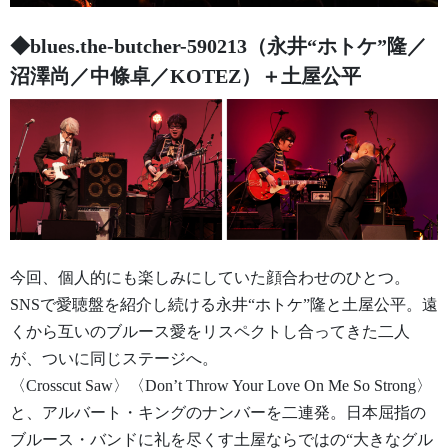
◆blues.the-butcher-590213（永井“ホトケ”隆／
沼澤尚／中條卓／KOTEZ）＋土屋公平
今回、個人的にも楽しみにしていた顔合わせのひとつ。
SNSで愛聴盤を紹介し続ける永井“ホトケ”隆と土屋公平。遠
くから互いのブルース愛をリスペクトし合ってきた二人
が、ついに同じステージへ。
〈Crosscut Saw〉〈Don’t Throw Your Love On Me So Strong〉
と、アルバート・キングのナンバーを二連発。日本屈指の
ブルース・バンドに礼を尽くす土屋ならではの“大きなグル