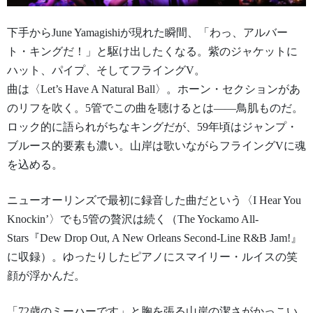
下手からJune Yamagishiが現れた瞬間、「わっ、アルバー
ト・キングだ！」と駆け出したくなる。紫のジャケットに
ハット、パイプ、そしてフライングV。
曲は〈Let’s Have A Natural Ball〉。ホーン・セクションがあ
のリフを吹く。5管でこの曲を聴けるとは——鳥肌ものだ。
ロック的に語られがちなキングだが、59年頃はジャンプ・
ブルース的要素も濃い。山岸は歌いながらフライングVに魂
を込める。
ニューオーリンズで最初に録音した曲だという〈I Hear You
Knockin’〉でも5管の贅沢は続く（The Yockamo All-
Stars『Dew Drop Out, A New Orleans Second-Line R&B Jam!』
に収録）。ゆったりしたピアノにスマイリー・ルイスの笑
顔が浮かんだ。
「72歳のミーハーです」と胸を張る山岸の潔さがかっこい