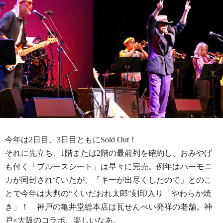
今年は2日目、3日目ともにSold Out！
それに先立ち、1階または2階の最前列を確約し、おみやげ
も付く「ブルースシート」は早々に完売。例年はハーモニ
カが同封されていたが、「キーが出尽くしたので」とのこ
とで今年は大判の“くいだおれ太郎”刻印入り「やわらか焼
き」！ 神戸の亀井堂総本店は瓦せんべい発祥の老舗。神
戸×大阪のコラボ、楽しいなあ。