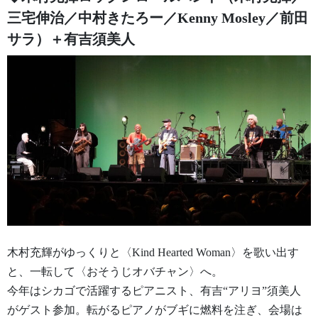
三宅伸治／中村きたろー／Kenny Mosley／前田
サラ）＋有吉須美人
木村充輝がゆっくりと〈Kind Hearted Woman〉を歌い出す
と、一転して〈おそうじオバチャン〉へ。
今年はシカゴで活躍するピアニスト、有吉“アリヨ”須美人
がゲスト参加。転がるピアノがブギに燃料を注ぎ、会場は