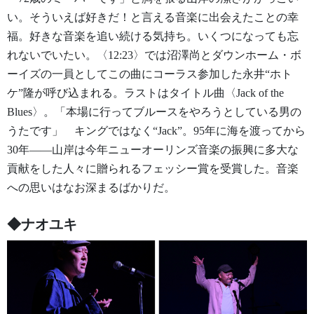
い。そういえば好きだ！と言える音楽に出会えたことの幸
福。好きな音楽を追い続ける気持ち。いくつになっても忘
れないでいたい。〈12:23〉では沼澤尚とダウンホーム・ボ
ーイズの一員としてこの曲にコーラス参加した永井“ホト
ケ”隆が呼び込まれる。ラストはタイトル曲〈Jack of the
Blues〉。「本場に行ってブルースをやろうとしている男の
うたです」 キングではなく“Jack”。95年に海を渡ってから
30年——山岸は今年ニューオーリンズ音楽の振興に多大な
貢献をした人々に贈られるフェッシー賞を受賞した。音楽
への思いはなお深まるばかりだ。
◆ナオユキ