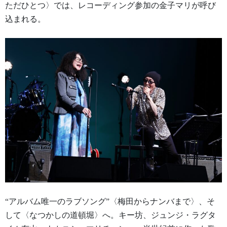
ただひとつ〉では、レコーディング参加の金子マリが呼び
込まれる。
“アルバム唯一のラブソング”〈梅田からナンバまで〉、そ
して〈なつかしの道頓堀〉へ。キー坊、ジュンジ・ラグタ