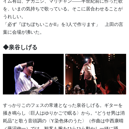
イム有山、ナカニシ、マリチャン——半世紀前に作った歌
を、いまの気持ちで歌っている。そこに居合わせることが
うれしい。
「必ず『ぼちぼちいこかII』を3人で作ります」 上田の言
葉に会場が沸いた。
◆泉谷しげる
すっかりこのフェスの常連となった泉谷しげる。ギターを
掻き鳴らし〈巨人はゆりかごで眠る〉から。“どうせ男は消
耗品”と歌う音頭調の〈Y染色体のうた〉（作曲は中西康晴
／藤沼伸一）では、観客も腕をひらひら動かし一緒に踊