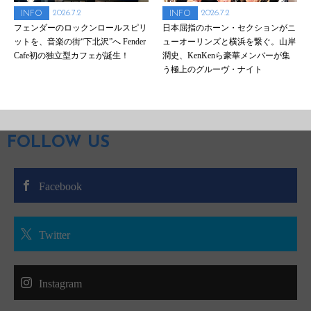
2026.7.2
2026.7.2
INFO
INFO
フェンダーのロックンロールスピリ
日本屈指のホーン・セクションがニ
ットを、音楽の街“下北沢”へ Fender
ューオーリンズと横浜を繋ぐ。山岸
Cafe初の独立型カフェが誕生！
潤史、KenKenら豪華メンバーが集
う極上のグルーヴ・ナイト
FOLLOW US
Facebook
Twitter
Instagram