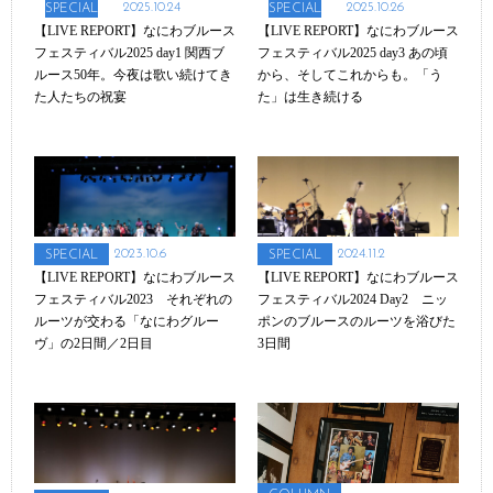
2025.10.24
2025.10.26
SPECIAL
SPECIAL
【LIVE REPORT】なにわブルース
【LIVE REPORT】なにわブルース
フェスティバル2025 day1 関西ブ
フェスティバル2025 day3 あの頃
ルース50年。今夜は歌い続けてき
から、そしてこれからも。「う
た人たちの祝宴
た」は生き続ける
2023.10.6
2024.11.2
SPECIAL
SPECIAL
【LIVE REPORT】なにわブルース
【LIVE REPORT】なにわブルース
フェスティバル2023 それぞれの
フェスティバル2024 Day2 ニッ
ルーツが交わる「なにわグルー
ポンのブルースのルーツを浴びた
ヴ」の2日間／2日目
3日間