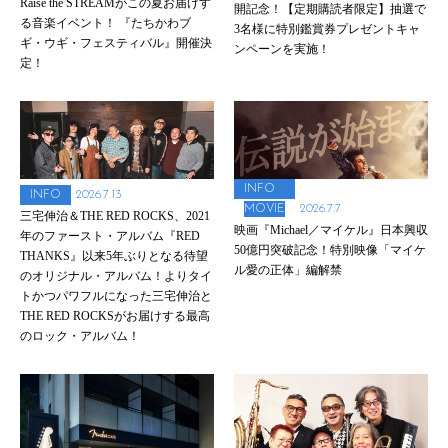
Raise the STREAMがこの夏お届けす
開記念！【定期購読者限定】抽選で
る音楽イベント！ 『たちかわブ
3名様に特別鑑賞券プレゼントキャ
ギ・ウギ・フェスティバル』開催決
ンペーンを実施！
定！
INFO
2026.7.13
INFO
2026.7.7
MOVIE
三宅伸治＆THE RED ROCKS、2021
映画『Michael／マイケル』日本興収
年のファースト・アルバム『RED
50億円突破記念！特別映像「マイケ
THANKS』以来5年ぶりとなる待望
ル愛の正体」編解禁
のオリジナル・アルバム！よりタイ
トかつパワフルになった三宅伸治と
THE RED ROCKSがお届けする最高
のロック・アルバム！