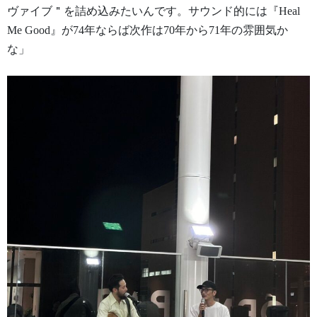
ヴァイブ＂を詰め込みたいんです。サウンド的には『Heal
Me Good』が74年ならば次作は70年から71年の雰囲気か
な」