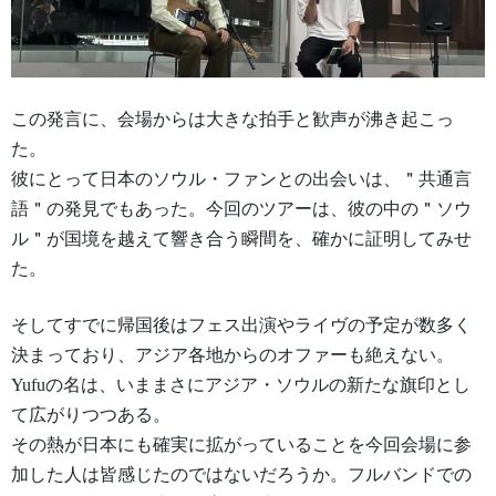
この発言に、会場からは大きな拍手と歓声が沸き起こっ
た。
彼にとって日本のソウル・ファンとの出会いは、＂共通言
語＂の発見でもあった。今回のツアーは、彼の中の＂ソウ
ル＂が国境を越えて響き合う瞬間を、確かに証明してみせ
た。
そしてすでに帰国後はフェス出演やライヴの予定が数多く
決まって
おり、アジア各地からのオファーも絶えない。
Yufuの名は、いままさにアジア・
ソウルの新たな旗印とし
て広がりつつある。
その熱が日本にも確実に拡がっていることを今回会場に参
加した人
は皆感じたのではないだろうか。
フルバンドでの