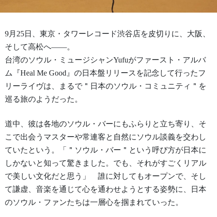
9月25日、東京・タワーレコード渋谷店を皮切りに、大阪、
そして高松へ——。
台湾のソウル・ミュージシャンYufuがファースト・アルバ
ム『
Heal Me Good』の日本盤リリースを記念して行ったフ
リーライヴは、
まるで＂日本のソウル・コミュニティ＂を
巡る旅のようだった。
道中、彼は各地のソウル・バーにもふらりと立ち寄り、
そ
こで出会うマスターや常連客と自然にソウル談義を交わし
ていた
という。「＂
ソウル・バー＂という呼び方が日本に
しかないと知って驚きました。
でも、それがすごくリアル
で美しい文化だと思う」 誰に対してもオープンで、そし
て謙虚、
音楽を通じて心を通わせようとする姿勢に、
日本
のソウル・ファンたちは一層心を掴まれていった。