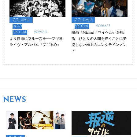
COLUMN
COLUMN
2026.6.13
INFO
SPECIAL
2026.6.3
映画『Michael／マイケル』を観
SPECIAL
より自由にブルースを──ブギ連
る ひとりの人間を描くことに妥
ライヴ・アルバム『ブギる心』
協しない極上のエンタテインメン
ト
NEWS